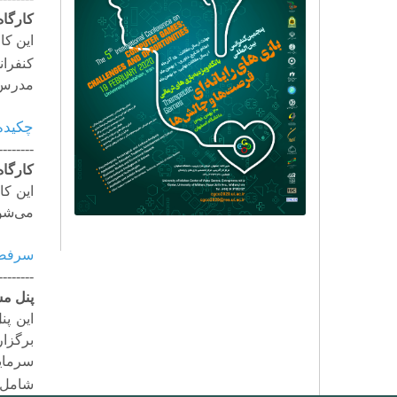
کارگاه
این کا
کنفرا
مدرس ا
چکیده 
--------
کارگاه
این کا
می
شود
سرفص
--------
پنل مش
این پ
برگزا
سرمای
شامل ا