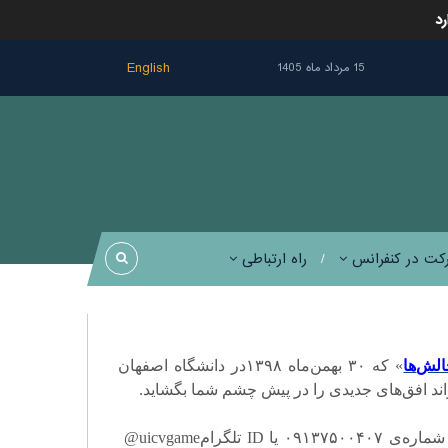
رد
English
15 مرداد ماه 1405
کت در کنفرانس
راه ارتباطی
الش
ها
«
که
۳۰
بهمن
ماه
۱۳۹۸
در دانشگاه اصفهان
اند افق
های جدیدی را در پیش چشم شما بگشاید
.
 شماره
ی
۰۹۱۳۷۵۰۰۴۰۷
یا
ID
تلگرام
@uicvgame