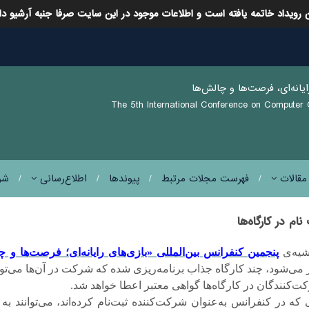
 رویداد خاتمه یافته است و اطلاعات موجود در این سایت صرفا جنبه آرشیو دا
ايانه‌ای، فرصت‌ها و چالش‌ها
The 5th International Conference on Computer
 مقالات
فهرست مجلات مرتبط
پيوندها
اطلاع‌رسانی
شر
نام در کارگاه‌ها
شیه
ی
پنجمین کنفرانس بین
المللی «بازی
های رایانه
ای؛ فرصت
ها و چ
 می
شود، چند کارگاه جذاب برنامه
ریزی شده که شرکت در آن
ها می
تو
کت
کنندگان در کارگاه
ها گواهی معتبر اعطا خواهد شد
.
 که در کنفرانس به
عنوان شرکت
کننده ثبت
نام کرده
اند، می
توانند به